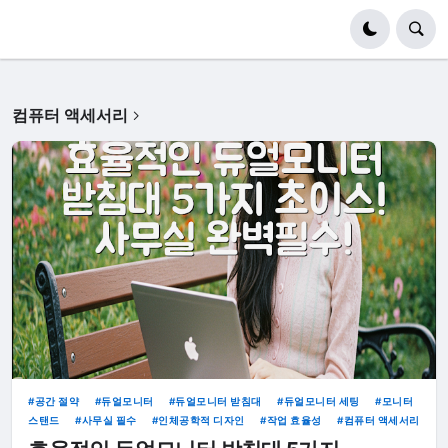
컴퓨터 액세서리
공간 절약
듀얼모니터
듀얼모니터 받침대
듀얼모니터 세팅
모니터
스탠드
사무실 필수
인체공학적 디자인
작업 효율성
컴퓨터 액세서리