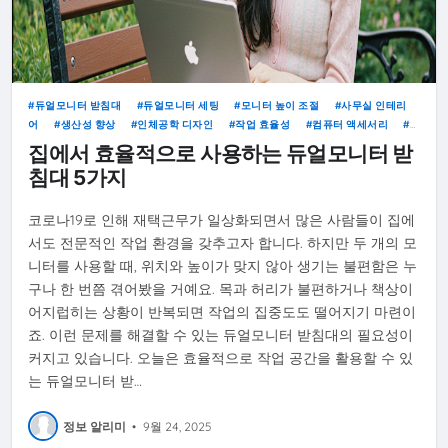
듀얼모니터 받침대
듀얼모니터 세팅
모니터 높이 조절
사무실 인테리
어
생산성 향상
인체공학 디자인
작업 효율성
컴퓨터 액세서리
홈 오피스
집에서 효율적으로 사용하는 듀얼모니터 받
침대 5가지
코로나19로 인해 재택근무가 일상화되면서 많은 사람들이 집에
서도 전문적인 작업 환경을 갖추고자 합니다. 하지만 두 개의 모
니터를 사용할 때, 위치와 높이가 맞지 않아 생기는 불편함은 누
구나 한 번쯤 겪어봤을 거예요. 목과 허리가 불편하거나 책상이
어지럽히는 상황이 반복되면 작업의 집중도도 떨어지기 마련이
죠. 이런 문제를 해결할 수 있는 듀얼모니터 받침대의 필요성이
커지고 있습니다. 오늘은 효율적으로 작업 공간을 활용할 수 있
는 듀얼모니터 받…
정보 알리미
•
9월 24, 2025