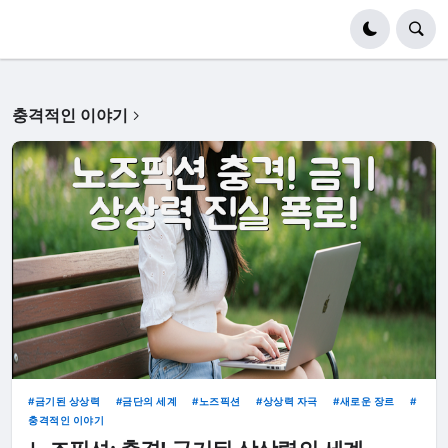
충격적인 이야기
금기된 상상력
금단의 세계
노즈픽션
상상력 자극
새로운 장르
충격적인 이야기