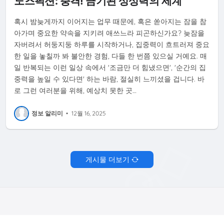
노즈픽션: 충격! 금기된 상상력의 세계
혹시 밤늦게까지 이어지는 업무 때문에, 혹은 쏟아지는 잠을 참
아가며 중요한 약속을 지키려 애쓰느라 피곤하신가요? 늦잠을
자버려서 허둥지둥 하루를 시작하거나, 집중력이 흐트러져 중요
한 일을 놓칠까 봐 불안한 경험, 다들 한 번쯤 있으실 거예요. 매
일 반복되는 이런 일상 속에서 '조금만 더 힘냈으면', '순간의 집
중력을 높일 수 있다면' 하는 바람, 절실히 느끼셨을 겁니다. 바
로 그런 여러분을 위해, 예상치 못한 곳…
정보 알리미
•
12월 16, 2025
게시물 더보기