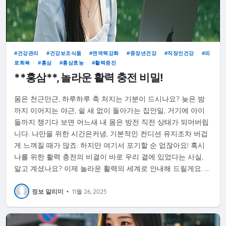
건강관리
건강보조식품
면역력강화
중장년건강
직장인건강
피
로회복
홍삼
홍삼효능
활력증진
**홍삼**, 놀라운 활력 충전 비밀!
몸은 천근만근, 하루하루 축 처지는 기분이 드시나요? 늦은 밤
까지 이어지는 야근, 쉴 새 없이 돌아가는 집안일, 거기에 아이
들까지 챙기다 보면 어느새 내 몸은 방전 직전 상태가 되어버립
니다. 나만을 위한 시간은커녕, 기본적인 컨디션 유지조차 버겁
게 느껴질 때가 많죠. 하지만 여기서 포기할 순 없잖아요! 혹시
나를 위한 활력 충전의 비결이 바로 우리 곁에 있었다는 사실,
알고 계셨나요? 이제 놀라운 활력의 세계로 안내해 드릴게요. …
정보 알리미
•
11월 26, 2025