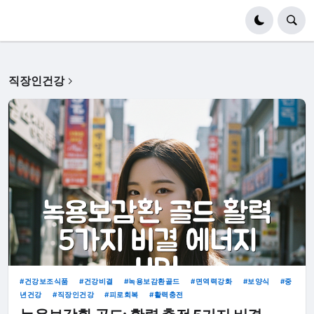
직장인건강
건강보조식품
건강비결
녹용보감환골드
면역력강화
보양식
중
년건강
직장인건강
피로회복
활력충전