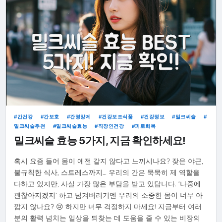
간건강
간보호
간영양제
건강보조식품
건강정보
밀크씨슬
밀크씨슬추천
밀크씨슬효능
직장인건강
피로회복
밀크씨슬 효능 5가지, 지금 확인하세요!
혹시 요즘 들어 몸이 예전 같지 않다고 느끼시나요? 잦은 야근,
불규칙한 식사, 스트레스까지… 우리의 간은 묵묵히 제 역할을
다하고 있지만, 사실 가장 많은 부담을 받고 있답니다. ‘나중에
괜찮아지겠지’ 하고 넘겨버리기엔 우리의 소중한 몸이 너무 아
깝지 않나요? 😢 하지만 너무 걱정하지 마세요! 지금부터 여러
분의 활력 넘치는 일상을 되찾는 데 도움을 줄 수 있는 비장의