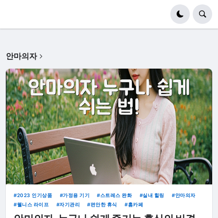
안마의자
2023 인기상품
가정용 기기
스트레스 완화
실내 힐링
안마의자
웰니스 라이프
자기관리
편안한 휴식
홈카페