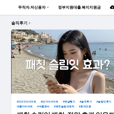
무직자.저신용자
정부지원대출.복지지원금
솔직후기
2023다이어트
단기다이어트
뱃살빼기
솔직후기
슬림잇후기
여름다이어트
여름준비
패칫슬림잇패치
효과인증