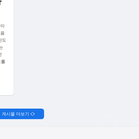
까
쓰이
 음
간도
는
런
모를
게시물 더보기