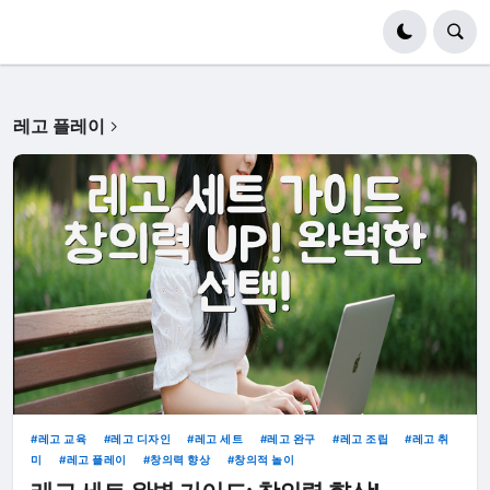
레고 플레이
레고 교육
레고 디자인
레고 세트
레고 완구
레고 조립
레고 취
미
레고 플레이
창의력 향상
창의적 놀이