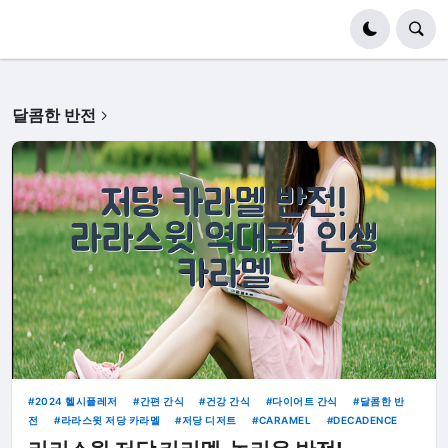
달콤한 반전
2024 헬시플레저
간편 간식
건강 간식
다이어트 간식
달콤한 반
전
라라스윗 저당 카라멜
저당 디저트
CARAMEL
DECADENCE