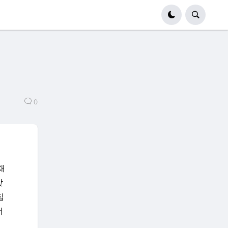
0
채
찾
집
버